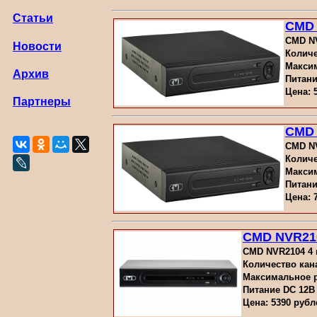
Статьи
CMD
CMD NV
Новости
Количе
Максим
Архив
Питани
Цена: 
Партнеры
CMD
CMD NV
Количе
Максим
Питани
Цена: 
CMD NVR21
CMD NVR2104 4 
Количество кана
Максимальное ра
Питание DC 12В
Цена: 5390 рубл