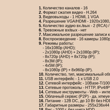
1.
Количество каналов - 16
2.
Формат сжатия видео - Н.264
3.
Видеовыходы - 1 HDMI, 1 VGA
4.
Разрешение VGA/HDMI - 1920x1080, 
5.
Количество аудио вх./вых - 2 (RCA) /
6.
Тревожные вх/вых - нет
7.
Максимальное разрешение записи кам
8.
Воспроизведение - 16 камеры 1080p 
9.
Режимы работы:
- 16x1080p (AHD);
- 2х1080p (AHD) + 2x1080p (IP);
- 8x720p (AHD) + 8x720p (IP);
- 8x3M (IP);
- 4x5M (IP);
- 8x1080p (IP) + 8x960p (IP).
10.
Количество, тип, максимальный объ
11.
USB интерфейс - 1 x USB 2.0
12.
Сетевой интерфейс - 10Base-T/100
13.
Сетевые протоколы - HTTP, IPv4/I
14.
Сетевые инструменты - Web – инт
15.
Облачный сервис (P2P) - да, xmeye
16.
Питание - 12В DC, до 10 Вт без HD
17.
Габаритные размеры - 255x236x44
18.
Вес - 1000 г, без учета HDD