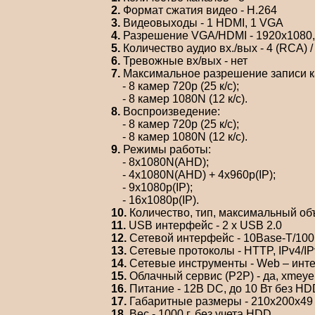
2.
Формат сжатия видео - Н.264
3.
Видеовыходы - 1 HDMI, 1 VGA
4.
Разрешение VGA/HDMI - 1920x1080, 
5.
Количество аудио вх./вых - 4 (RCA) /
6.
Тревожные вх/вых - нет
7.
Максимальное разрешение записи к
- 8 камер 720p (25 к/с);
- 8 камер 1080N (12 к/с).
8.
Воспроизведение:
- 8 камер 720p (25 к/с);
- 8 камер 1080N (12 к/с).
9.
Режимы работы:
- 8x1080N(AHD);
- 4x1080N(AHD) + 4x960р(IP);
- 9x1080p(IP);
- 16x1080p(IP).
10.
Количество, тип, максимальный объ
11.
USB интерфейс - 2 x USB 2.0
12.
Сетевой интерфейс - 10Base-T/100
13.
Сетевые протоколы - HTTP, IPv4/I
14.
Сетевые инструменты - Web – инт
15.
Облачный сервис (P2P) - да, xmeye
16.
Питание - 12В DC, до 10 Вт без HD
17.
Габаритные размеры - 210x200x49
18.
Вес - 1000 г, без учета HDD