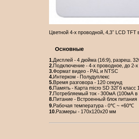
Цветной 4-x проводной, 4,3" LCD TFT
Основные
1.
Дисплей - 4 дюйма (16:9), разреш. 3
2.
Подключение - 4-х проводное, до 2-
3.
Формат видео - PAL и NTSC
4.
Интерком - Полудуплекс
5.
Время разговора - 120 секунд
6.
Память - Карта micro SD 32Гб класс 
7.
Потребляемый ток - 300мА (100мА в
8.
Питание - Встроенный блок питания
9.
Рабочая температура - 0℃ ~ +60℃
10.
Размеры - 170х120х20 мм