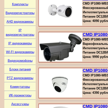
CMD IP1080-WB3,
Комплекты
Фиксированный
Интеллектуальн
Видеорегистраторы
Питание DC12В
Цена: 4090 рубл
AHD видеокамеры
IP
CMD IP1080
видеорегистраторы
CMD IP1080-WB5-
IP видеокамеры
Вариофокальны
Интеллектуальн
WI-FI видеокамеры
Питание DC12В
Цена: 9990 рубл
Видеодомофоны
Блоки питания
CMD IP1080
CMD IP1080-WB3,
PTZ видеокамеры
Фиксированный
Интеллектуальн
Коммутаторы
Питание DC12В
Цена: 4390 рубл
ИК-прожекторы
Аксессуары
CMD IP1080