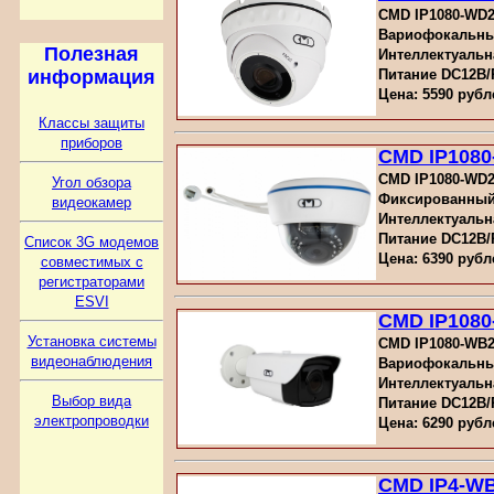
CMD IP1080-WD2,
Вариофокальный
Полезная
Интеллектуальн
Питание DC12В
информация
Цена: 5590 рубл
Классы защиты
приборов
CMD IP1080
CMD IP1080-WD2,
Угол обзора
Фиксированный
видеокамер
Интеллектуальн
Питание DC12В
Список 3G модемов
Цена: 6390 рубл
совместимых с
регистраторами
ESVI
CMD IP1080-
Установка системы
CMD IP1080-WB2,
видеонаблюдения
Вариофокальный
Интеллектуальн
Выбор вида
Питание DC12В
электропроводки
Цена: 6290 рубл
CMD IP4-WB