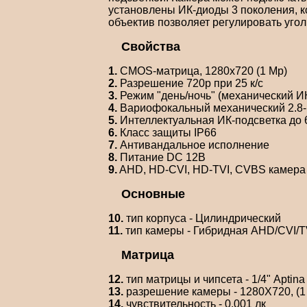
установлены ИК-диоды 3 поколения, к
объектив позволяет регулировать угол 
Свойства
1.
CMOS-матрица, 1280x720 (1 Mp)
2.
Разрешение 720p при 25 к/с
3.
Режим "день/ночь" (механический И
4.
Вариофокальный механический 2.8
5.
Интеллектуальная ИК-подсветка до 
6.
Класс защиты IP66
7.
Антивандальное исполнение
8.
Питание DC 12В
9.
AHD, HD-CVI, HD-TVI, CVBS камера
Основные
10.
тип корпуса - Цилиндрический
11.
тип камеры - Гибридная AHD/CVI/
Матрица
12.
тип матрицы и чипсета - 1/4" Apti
13.
разрешение камеры - 1280Х720, (1
14.
чувствительность - 0.001 лк