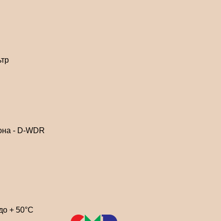
ьтр
она - D-WDR
до + 50°C