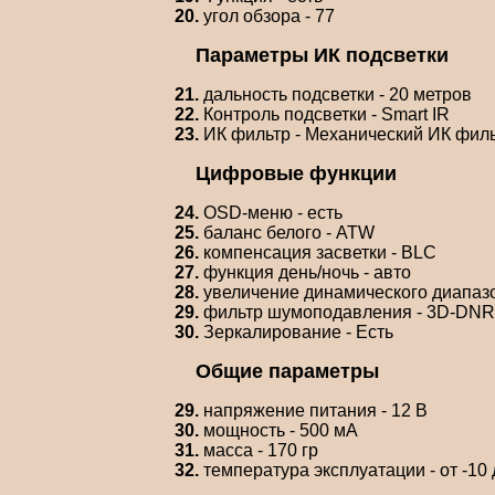
20.
угол обзора - 77
Параметры ИК подсветки
21.
дальность подсветки - 20 метров
22.
Контроль подсветки - Smart IR
23.
ИК фильтр - Механический ИК фил
Цифровые функции
24.
OSD-меню - есть
25.
баланс белого - ATW
26.
компенсация засветки - BLC
27.
функция день/ночь - авто
28.
увеличение динамического диапаз
29.
фильтр шумоподавления - 3D-DNR
30.
Зеркалирование - Есть
Общие параметры
29.
напряжение питания - 12 В
30.
мощность - 500 мА
31.
масса - 170 гр
32.
температура эксплуатации - от -10 