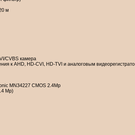
20 м
TVI/CVBS камера
ния к AHD, HD-CVI, HD-TVI и аналоговым видеорегистрат
asonic MN34227 CMOS 2.4Mp
.4 Mp)