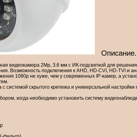
Описание.
ная видеокамера 2Mp, 3.6 мм с ИК-подсветкой для решения
ния. Возможность подключения к AHD, HD-CVI, HD-TVI и а
ения 1080p не хуже, чем у современных IP-камер, а устан
тем.
а с системой скрытого крепежа и универсальной настройки
бором, когда необходимо установить систему видеонаблю
Mp
К-фильтр)