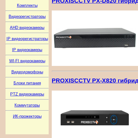
PROXISCCTV PX-D820 гибридн
Комплекты
Видеорегистраторы
AHD видеокамеры
IP видеорегистраторы
IP видеокамеры
WI-FI видеокамеры
Видеодомофоны
PROXISCCTV PX-X820 гибридны
Блоки питания
PTZ видеокамеры
Коммутаторы
ИК-прожекторы