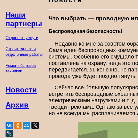
Новости
Наши
Что выбрать — проводную ил
партнеры
Беспроводная безопасность!
Охранные услуги
Недавно ко мне за советом обр
Строительные и
Сама идея беспроводных коммуник
отделочные работы
системы. Особенно его смущало т
поставлена на охрану, ведь это п
Ремонт бытовой
передвигается. Я, конечно, не па
техникии
провода уже будет поздно тянуть,
Сейчас все большую популярно
Новости
встретить беспроводные охранны
электрическими нагрузками и т. 
Архив
твердит реклама. Однако за все у
но не всегда мы расплачиваемся 