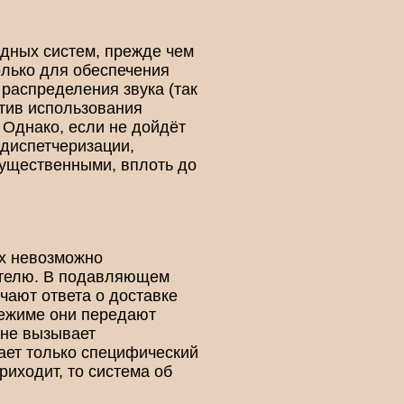
одных систем, прежде чем
олько для обеспечения
 распределения звука (так
отив использования
 Однако, если не дойдёт
 диспетчеризации,
существенными, вплоть до
их невозможно
чателю. В подавляющем
чают ответа о доставке
режиме они передают
 не вызывает
ает только специфический
риходит, то система об