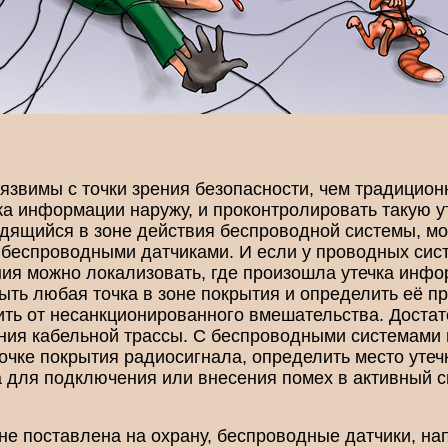
язвимы с точки зрения безопасности, чем традицио
ка информации наружу, и проконтролировать такую у
дящийся в зоне действия беспроводной системы, мо
беспроводными датчиками. И если у проводных сист
я можно локализовать, где произошла утечка инфор
ыть любая точка в зоне покрытия и определить её п
ь от несанкционированного вмешательства. Достат
ния кабельной трассы. С беспроводными системами 
чке покрытия радиосигнала, определить место утечк
а для подключения или внесения помех в активный 
не поставлена на охрану, беспроводные датчики, на