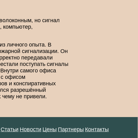
волоконным, но сигнал
, компьютер,
з личного опыта. В
ожарной сигнализации. Он
орректно передавали
рестали поступать сигналы
 Внутри самого офиса
 с офисом
ров и конспиративных
вался разрешённый
 чему не привели.
Статьи
Новости
Цены
Партнеры
Контакты