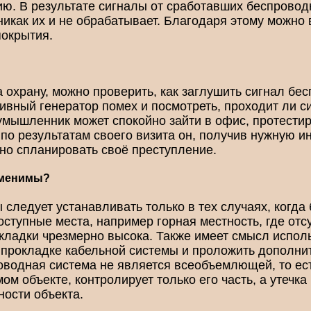
. В результате сигналы от сработавших беспровод
никак их и не обрабатывает. Благодаря этому можно
покрытия.
а охрану, можно проверить, как заглушить сигнал бе
ивный генератор помех и посмотреть, проходит ли с
умышленник может спокойно зайти в офис, протести
А по результатам своего визита он, получив нужную 
но спланировать своё преступление.
аменимы?
следует устанавливать только в тех случаях, когда
оступные места, например горная местность, где от
окладки чрезмерно высока. Также имеет смысл испо
ри прокладке кабельной системы и проложить дополн
оводная система не является всеобъемлющей, то ест
м объекте, контролирует только его часть, а утечка
ности объекта.