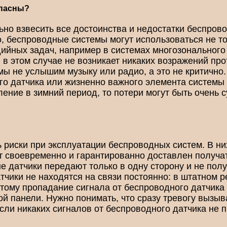
опасны?
но взвесить все достоинства и недостатки беспров
но, беспроводные системы могут использоваться не т
дийных задач, например в системах многозонального
в этом случае не возникает никаких возражений пр
мы не услышим музыку или радио, а это не критично.
го датчика или жизненно важного элемента системы
ление в зимний период, то потери могут быть очень 
ь риски при эксплуатации беспроводных систем. В н
дет своевременно и гарантированно доставлен полу
 датчики передают только в одну сторону и не полу
тчики не находятся на связи постоянно: в штатном 
оэтому пропадание сигнала от беспроводного датчика
й панели. Нужно понимать, что сразу тревогу вызыв
если никаких сигналов от беспроводного датчика не п