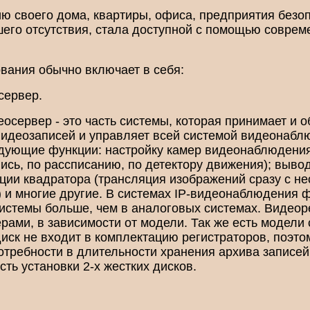
ю своего дома, квартиры, офиса, предприятия безо
шего отсутствия, стала доступной с помощью совре
вания обычно включает в себя:
сервер.
осервер - это часть системы, которая принимает и 
видеозаписей и управляет всей системой видеонабл
ующие функции: настройку камер видеонаблюдения
пись, по рассписанию, по детектору движения); выво
ции квадратора (трансляция изображений сразу с не
 и многие другие. В системах IP-видеонаблюдения 
системы больше, чем в аналоговых системах. Видеор
мерами, в зависимости от модели. Так же есть модел
 диск не входит в комплектацию регистраторов, поэто
потребности в длительности хранения архива записе
ть установки 2-х жестких дисков.