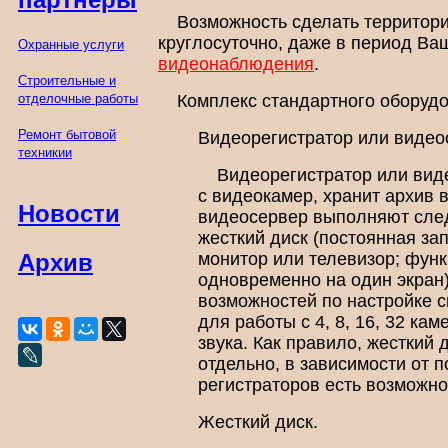
Возможность сделать территори
круглосуточно, даже в период Ва
Охранные услуги
видеонаблюдения
.
Строительные и
отделочные работы
Комплекс стандартного оборудо
Ремонт бытовой
Видеорегистратор или видео
техникии
Видеорегистратор или виде
с видеокамер, хранит архив 
Новости
видеосервер выполняют след
жесткий диск (постоянная за
монитор или телевизор; функ
Архив
одновременно на один экран)
возможностей по настройке 
для работы с 4, 8, 16, 32 ка
звука. Как правило, жесткий
отдельно, в зависимости от 
регистраторов есть возможнос
Жесткий диск.