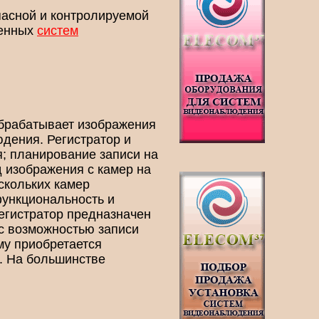
пасной и контролируемой
менных
систем
обрабатывает изображения
юдения. Регистратор и
; планирование записи на
д изображения с камер на
скольких камер
функциональность и
егистратор предназначен
и с возможностью записи
му приобретается
й. На большинстве