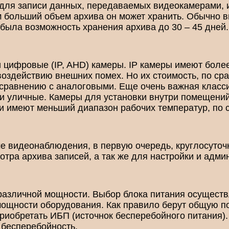
 для записи данных, передаваемых видеокамерами, 
м больший объем архива он может хранить. Обычно 
ы была возможность хранения архива до 30 – 45 дней.
 цифровые (IP, AHD) камеры. IP камеры имеют более
воздействию внешних помех. Но их стоимость, по с
осравнению с аналоговыми. Еще очень важная класс
е и уличные. Камеры для установки внутри помещен
и имеют меньший диапазон рабочих температур, по 
е видеонаблюдения, в первую очередь, круглосуточ
отра архива записей, а так же для настройки и адм
различной мощности. Выбор блока питания осуществ
мощности оборудования. Как правило берут общую 
иобретать ИБП (источнок бесперебойного питания).
о бесперебойность.