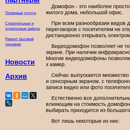
Домофон - это наиболее просто
жилого дома, небольшой офис.
Охранные услуги
При всем разнообразии видов д
Строительные и
отделочные работы
переговоров с посетителем не о
дистанционно открывать электром
Ремонт бытовой
техникии
Видеодомофон позволяет не тол
экране. При наличии инфракрасно
Многие видеодомофоны позволя
Новости
х камер.
Сейчас выпускается множество
Архив
и сенсорным экраном, с телефонн
записи видео или фото посетителя
Естественно все дополнительн
влияющим на стоимость домофона
выбирать приходится из большого
Вот лишь некоторые из них: