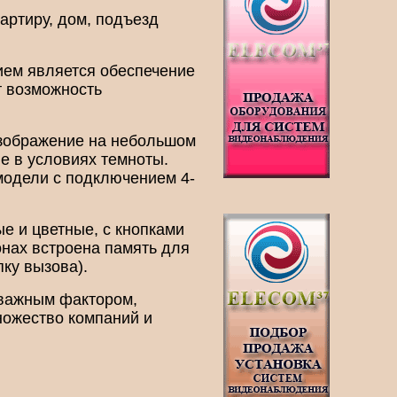
артиру, дом, подъезд
ием является обеспечение
т возможность
изображение на небольшом
е в условиях темноты.
 модели с подключением 4-
 и цветные, с кнопками
онах встроена память для
пку вызова).
оважным фактором,
ножество компаний и