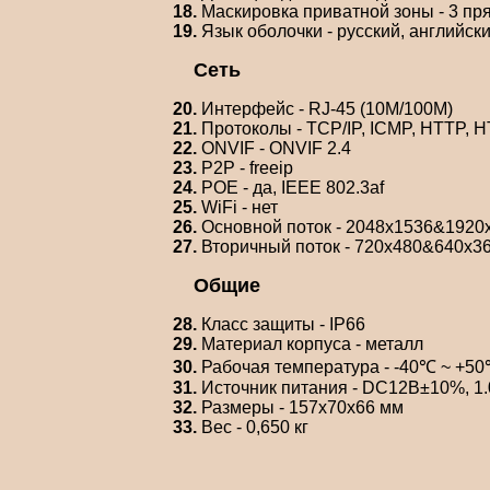
18.
Маскировка приватной зоны - 3 пр
19.
Язык оболочки - русский, английски
Сеть
20.
Интерфейс - RJ-45 (10M/100M)
21.
Протоколы - TCP/IP, ICMP, HTTP, 
22.
ONVIF - ONVIF 2.4
23.
P2P - freeip
24.
POE - да, IEEE 802.3af
25.
WiFi - нет
26.
Основной поток - 2048х1536&1920
27.
Вторичный поток - 720х480&640х3
Общие
28.
Класс защиты - IP66
29.
Материал корпуса - металл
30.
Рабочая температура - -40℃ ~ +50
31.
Источник питания - DC12В±10%, 1.0
32.
Размеры - 157x70x66 мм
33.
Вес - 0,650 кг