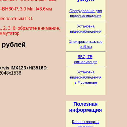
H30-P, 3.0 Мп, f=3.6мм
Оборудование для
видеонаблюдения
 бесплатным ПО.
Установка
 2, 3, 6; обратите внимание,
видеонаблюдения
ммутатор
Электромонтажные
0 рублей
работы
ЛВС, ТВ,
сигнализация
tarvis IMX123+Hi3516D
Установка
2048х1536
видеонаблюдения
в Фурманове
Полезная
информация
Классы защиты
приборов