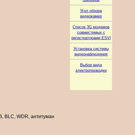
Угол обзора
видеокамер
Список 3G модемов
совместимых с
регистраторами ESVI
Установка системы
видеонаблюдения
Выбор вида
электропроводки
WB, BLC, WDR, антитуман