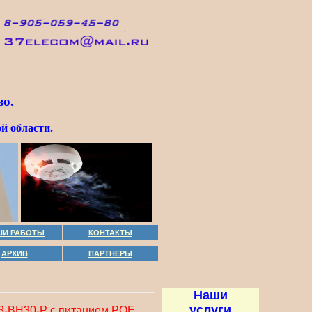
о.
й области.
ШИ РАБОТЫ
КОНТАКТЫ
АРХИВ
ПАРТНЕРЫ
Наши
услуги
3-BH30-P с питанием POE.