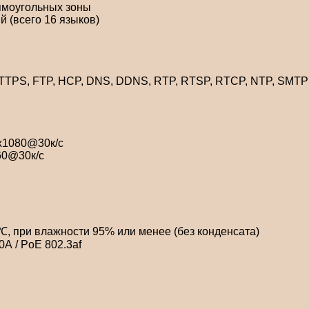
ямоугольных зоны
й (всего 16 языков)
HTTPS, FTP, HCP, DNS, DDNS, RTP, RTSP, RTCP, NTP, SMTP
х1080@30к/с
60@30к/с
℃, при влажности 95% или менее (без конденсата)
А / PoE 802.3af