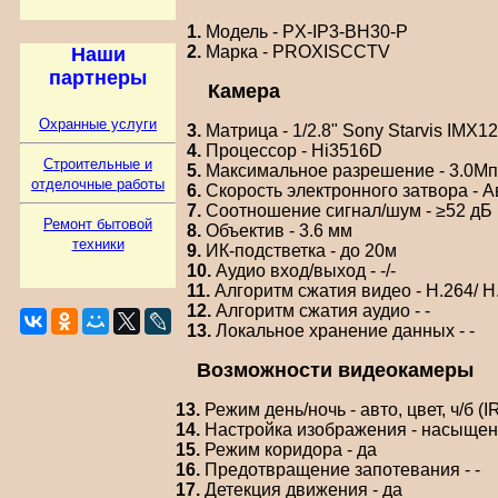
1.
Модель - PX-IP3-BH30-P
2.
Марка - PROXISCCTV
Наши
партнеры
Камера
Охранные услуги
3.
Матрица - 1/2.8" Sony Starvis IMX1
4.
Процессор - Hi3516D
Строительные и
5.
Максимальное разрешение - 3.0Мп
отделочные работы
6.
Скорость электронного затвора - Ав
7.
Соотношение сигнал/шум - ≥52 дБ
Ремонт бытовой
8.
Объектив - 3.6 мм
техники
9.
ИК-подстветка - до 20м
10.
Аудио вход/выход - -/-
11.
Алгоритм сжатия видео - H.264/ 
12.
Алгоритм сжатия аудио - -
13.
Локальное хранение данных - -
Возможности видеокамеры
13.
Режим день/ночь - авто, цвет, ч/б (
14.
Настройка изображения - насыщенно
15.
Режим коридора - да
16.
Предотвращение запотевания - -
17.
Детекция движения - да