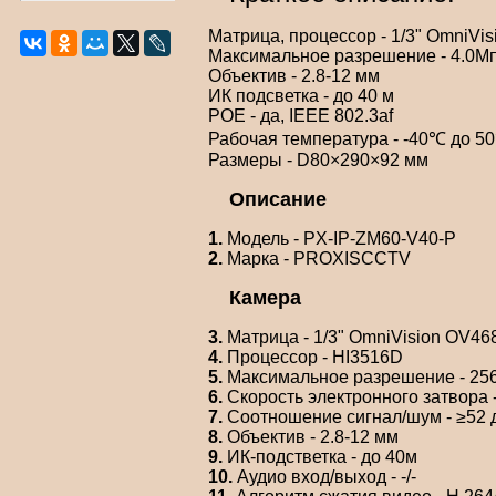
Матрица, процессор - 1/3" OmniVi
Максимальное разрешение - 4.0Мп
Объектив - 2.8-12 мм
ИК подсветка - до 40 м
POE - да, IEEE 802.3af
Рабочая температура - -40℃ до 5
Размеры - D80×290×92 мм
Описание
1.
Модель - PX-IP-ZM60-V40-P
2.
Марка - PROXISCCTV
Камера
3.
Матрица - 1/3" OmniVision OV46
4.
Процессор - HI3516D
5.
Максимальное разрешение - 256
6.
Скорость электронного затвора -
7.
Соотношение сигнал/шум - ≥52 
8.
Объектив - 2.8-12 мм
9.
ИК-подстветка - до 40м
10.
Аудио вход/выход - -/-