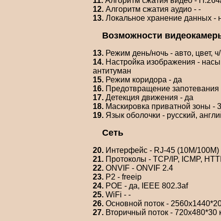
11.
Алгоритм сжатия видео - H.26
12.
Алгоритм сжатия аудио - -
13.
Локальное хранение данных - 
Возможности видеокамер
13.
Режим день/ночь - авто, цвет, ч
14.
Настройка изображения - насыщ
антитуман
15.
Режим коридора - да
16.
Предотвращение запотевания -
17.
Детекция движения - да
18.
Маскировка приватной зоны - 
19.
Язык оболочки - русский, англи
Сеть
20.
Интерфейс - RJ-45 (10M/100M)
21.
Протоколы - TCP/IP, ICMP, HT
22.
ONVIF - ONVIF 2.4
23.
P2 - freeip
24.
POE - да, IEEE 802.3af
25.
WiFi - -
26.
Основной поток - 2560x1440*20 
27.
Вторичный поток - 720x480*30 к