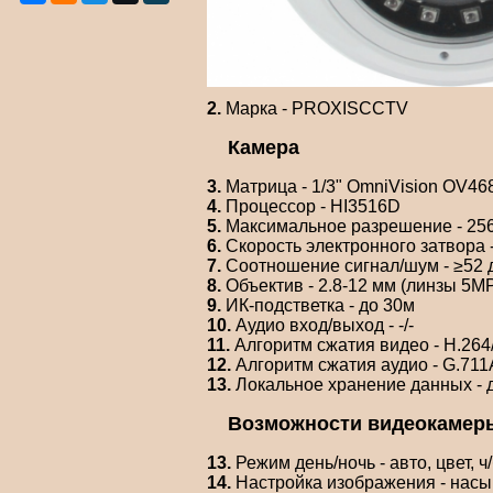
2.
Марка - PROXISCCTV
Камера
3.
Матрица - 1/3" OmniVision OV46
4.
Процессор - HI3516D
5.
Максимальное разрешение - 256
6.
Скорость электронного затвора 
7.
Соотношение сигнал/шум - ≥52 
8.
Объектив - 2.8-12 мм (линзы 5M
9.
ИК-подстветка - до 30м
10.
Аудио вход/выход - -/-
11.
Алгоритм сжатия видео - H.26
12.
Алгоритм сжатия аудио - G.711
13.
Локальное хранение данных - да
Возможности видеокамер
13.
Режим день/ночь - авто, цвет, ч
14.
Настройка изображения - насыщ