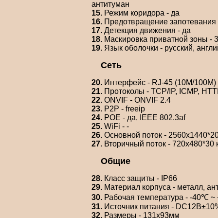
антитуман
15.
Режим коридора - да
16.
Предотвращение запотевания -
17.
Детекция движения - да
18.
Маскировка приватной зоны - 
19.
Язык оболочки - русский, англи
Сеть
20.
Интерфейс - RJ-45 (10M/100M)
21.
Протоколы - TCP/IP, ICMP, HT
22.
ONVIF - ONVIF 2.4
23.
P2P - freeip
24.
POE - да, IEEE 802.3af
25.
WiFi - -
26.
Основной поток - 2560x1440*20 
27.
Вторичный поток - 720x480*30 к
Общие
28.
Класс защиты - IP66
29.
Материал корпуса - металл, а
30.
Рабочая температура - -40℃ ~ 
31.
Источник питания - DC12В±10%,
32.
Размеры - 131х93мм