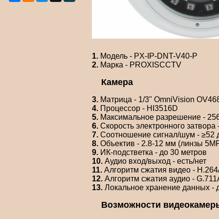
1.
Модель - PX-IP-DNT-V40-P
2.
Марка - PROXISCCTV
Камера
3.
Матрица - 1/3" OmniVision OV46
4.
Процессор - HI3516D
5.
Максимальное разрешение - 256
6.
Скорость электронного затвора -
7.
Соотношение сигнал/шум - ≥52 
8.
Объектив - 2.8-12 мм (линзы 5M
9.
ИК-подстветка - до 30 метров
10.
Аудио вход/выход - есть/нет
11.
Алгоритм сжатия видео - H.26
12.
Алгоритм сжатия аудио - G.711
13.
Локальное хранение данных - да
Возможности видеокамер