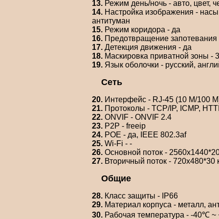
13.
Режим день/ночь - авто, цвет, 
14.
Настройка изображения - насыщ
антитуман
15.
Режим коридора - да
16.
Предотвращение запотевания -
17.
Детекция движения - да
18.
Маскировка приватной зоны - 
19.
Язык оболочки - русский, англи
Сеть
20.
Интерфейс - RJ-45 (10 M/100 M
21.
Протоколы - TCP/IP, ICMP, HT
22.
ONVIF - ONVIF 2.4
23.
P2P - freeip
24.
POE - да, IEEE 802.3af
25.
Wi-Fi - -
26.
Основной поток - 2560x1440*20 
27.
Вторичный поток - 720x480*30 к
Общие
28.
Класс защиты - IP66
29.
Материал корпуса - металл, а
30.
Рабочая температура - -40℃ ~ 