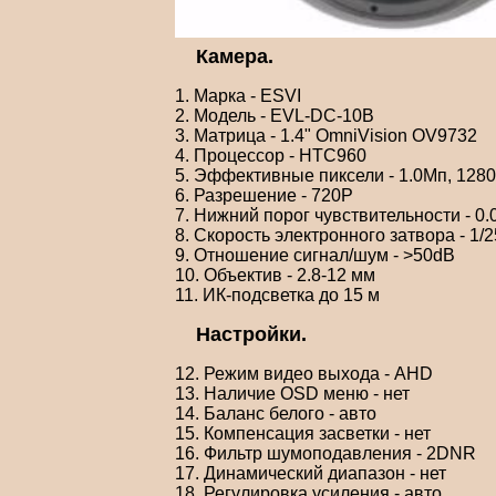
Камера.
1. Марка - ESVI
2. Модель - EVL-DC-10B
3. Матрица - 1.4" OmniVision OV9732
4. Процессор - HTC960
5. Эффективные пиксели - 1.0Мп, 128
6. Разрешение - 720P
7. Нижний порог чувствительности - 0.0
8. Скорость электронного затвора - 1/2
9. Отношение сигнал/шум - >50dB
10. Объектив - 2.8-12 мм
11. ИК-подсветка до 15 м
Настройки.
12. Режим видео выхода - AHD
13. Наличие OSD меню - нет
14. Баланс белого - авто
15. Компенсация засветки - нет
16. Фильтр шумоподавления - 2DNR
17. Динамический диапазон - нет
18. Регулировка усиления - авто