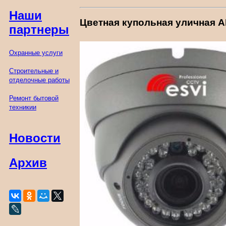
Наши
Цветная купольная уличная A
партнеры
Охранные услуги
Строительные и
отделочные работы
Ремонт бытовой
техникии
Новости
Архив