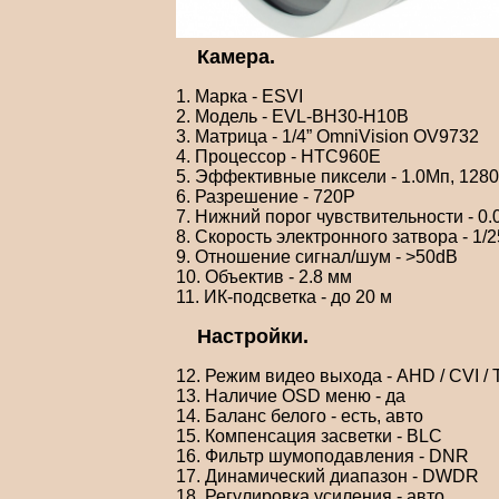
Камера.
1. Марка - ESVI
2. Модель - EVL-BH30-H10B
3. Матрица - 1/4” OmniVision OV9732
4. Процессор - HTC960E
5. Эффективные пиксели - 1.0Мп, 128
6. Разрешение - 720P
7. Нижний порог чувствительности - 0.
8. Скорость электронного затвора - 1/2
9. Отношение сигнал/шум - >50dB
10. Объектив - 2.8 мм
11. ИК-подсветка - до 20 м
Настройки.
12. Режим видео выхода - AHD / CVI / 
13. Наличие OSD меню - да
14. Баланс белого - есть, авто
15. Компенсация засветки - BLC
16. Фильтр шумоподавления - DNR
17. Динамический диапазон - DWDR
18. Регулировка усиления - авто