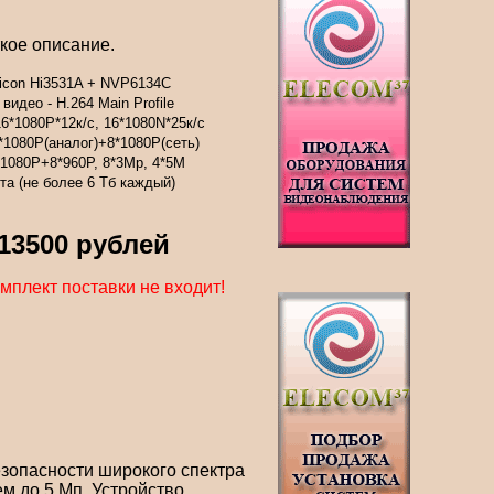
кое описание.
licon Hi3531A + NVP6134C
видео - H.264 Main Profile
6*1080P*12к/с, 16*1080N*25к/с
*1080P(аналог)+8*1080P(сеть)
*1080P+8*960P, 8*3Mp, 4*5M
та (не более 6 Tб каждый)
 13500 рублей
мплект поставки не входит!
зопасности широкого спектра
м до 5 Мп. Устройство