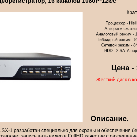
еорегистратор, 16 каналов 1080P*12к/с
Крат
Процессор - Hisi
Алгоритм сжатия 
Аналоговый режим - 1
Гибридный режим - 8
Сетевой режим - 8
HDD - 2 SATA пор
Цена -
Жесткий диск в ко
Описание.
-1 разработан специально для охраны и обеспечения бе
озволяет записывать видео в FullHD качестве с разрешение