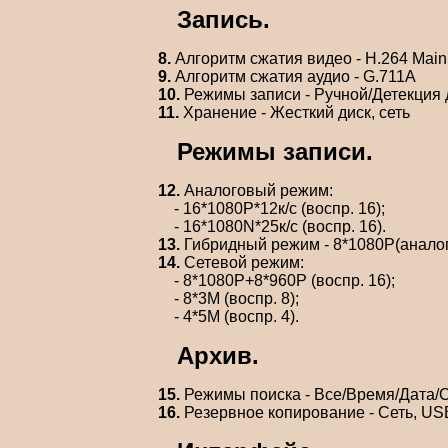
Запись.
8.
Алгоритм сжатия видео - H.264 Main 
9.
Алгоритм сжатия аудио - G.711A
10.
Режимы записи - Ручной/Детекция
11.
Хранение - Жесткий диск, сеть
Режимы записи.
12.
Аналоговый режим:
- 16*1080P*12к/с (воспр. 16);
- 16*1080N*25к/с (воспр. 16).
13.
Гибридный режим - 8*1080P(аналог)
14.
Сетевой режим:
- 8*1080P+8*960P (воспр. 16);
- 8*3M (воспр. 8);
- 4*5M (воспр. 4).
Архив.
15.
Режимы поиска - Все/Время/Дата/
16.
Резервное копирование - Сеть, US