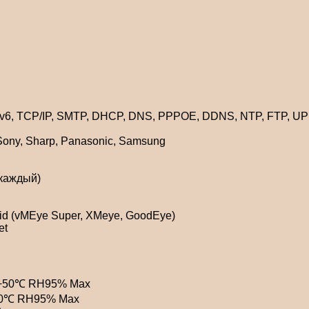
Pv6, TCP/IP, SMTP, DHCP, DNS, PPPOE, DDNS, NTP, FTP, U
Sony, Sharp, Panasonic, Samsung
 каждый)
id (vMEye Super, XMeye, GoodEye)
et
~ +50℃ RH95% Max
+60℃ RH95% Max