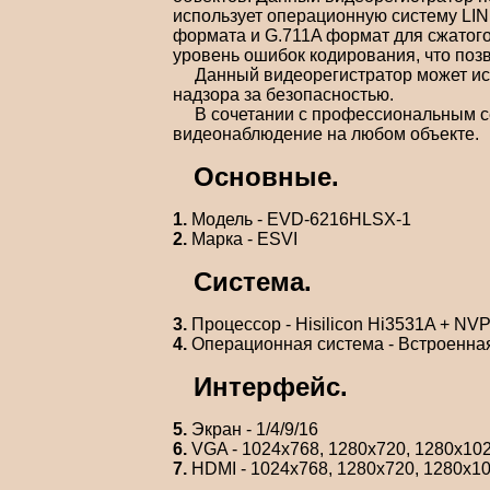
использует операционную систему LIN
формата и G.711A формат для сжатого
уровень ошибок кодирования, что поз
Данный видеорегистратор может исполь
надзора за безопасностью.
В сочетании с профессиональным сет
видеонаблюдение на любом объекте.
Основные.
1.
Модель - EVD-6216HLSX-1
2.
Марка - ESVI
Система.
3.
Процессор - Hisilicon Hi3531A + N
4.
Операционная система - Встроенна
Интерфейс.
5.
Экран - 1/4/9/16
6.
VGA - 1024х768, 1280х720, 1280х10
7.
HDMI - 1024х768, 1280х720, 1280х1