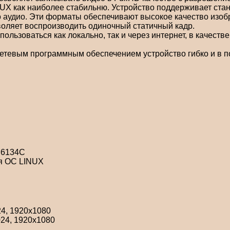
UX как наиболее стабильню. Устройство поддерживает ста
 аудио. Эти форматы обеспечивают высокое качество изобр
воляет воспроизводить одиночный статичный кадр.
зоваться как локально, так и через интернет, в качестве
евым программным обеспечением устройство гибко и в п
VP6134C
я ОС LINUX
24, 1920х1080
024, 1920х1080