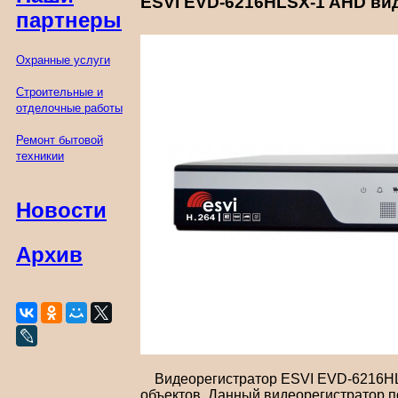
ESVI EVD-6216HLSX-1 AHD вид
партнеры
Охранные услуги
Строительные и
отделочные работы
Ремонт бытовой
техникии
Новости
Архив
Видеорегистратор ESVI EVD-6216HLSX
объектов. Данный видеорегистратор п