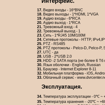
Интерфейс.
17.
Видео входы - 16*BNC
18.
Видео выходы - 1*HDMI, 1*VGA
19.
Аудио входы - 6*RCA
20.
Аудио выход - 1*RCA
21.
Тревожный вход - 4
22.
Тревожный выход - 1
23.
Сеть - 1*RJ45 10M/100M
24.
Сетевые протоколы - HTTP, IPv4,I
25.
PTZ - RS485
26.
PTZ протоколы - Pelco-D, Pelco-P, 
27.
UTC - да
28.
USB - 2*USB 2.0
29.
HDD -2 SATA порта (не более 6 Tб
30.
Язык оболочки - English, Russian
31.
Браузер - Internet Explorer 8-11
32.
Мобильная платформа - iOS, Andro
33.
Облачный сервис - www.dvrcenter.n
Эксплуатация.
34.
Температура эксплуатации - 0℃ 
35.
Температура хранения - -20℃ ~ 