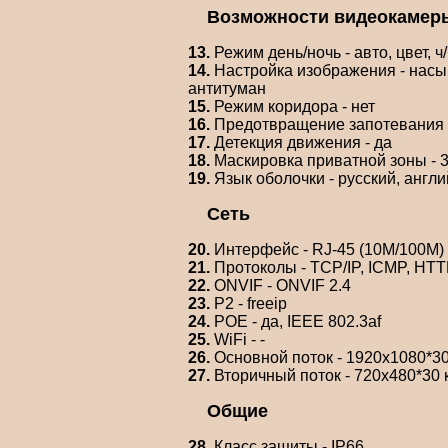
Возможности видеокамер
13.
Режим день/ночь - авто, цвет, ч
14.
Настройка изображения - насыщ
антитуман
15.
Режим коридора - нет
16.
Предотвращение запотевания -
17.
Детекция движения - да
18.
Маскировка приватной зоны - 
19.
Язык оболочки - русский, англи
Сеть
20.
Интерфейс - RJ-45 (10M/100M)
21.
Протоколы - TCP/IP, ICMP, HT
22.
ONVIF - ONVIF 2.4
23.
P2 - freeip
24.
POE - да, IEEE 802.3af
25.
WiFi - -
26.
Основной поток - 1920х1080*30
27.
Вторичный поток - 720х480*30 к
Общие
28.
Класс защиты - IP66