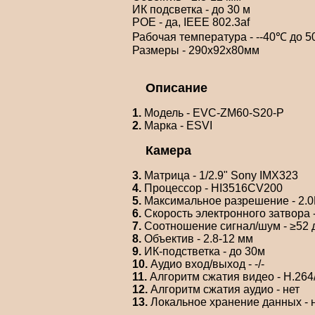
ИК подсветка - до 30 м
POE - да, IEEE 802.3af
Рабочая температура - --40℃ до 
Размеры - 290x92x80мм
Описание
1.
Модель - EVC-ZM60-S20-P
2.
Марка - ESVI
Камера
3.
Матрица - 1/2.9" Sony IMX323
4.
Процессор - HI3516CV200
5.
Максимальное разрешение - 2.0
6.
Скорость электронного затвора -
7.
Соотношение сигнал/шум - ≥52 
8.
Объектив - 2.8-12 мм
9.
ИК-подстветка - до 30м
10.
Аудио вход/выход - -/-
11.
Алгоритм сжатия видео - H.26
12.
Алгоритм сжатия аудио - нет
13.
Локальное хранение данных - 