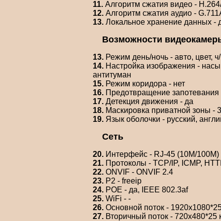
11.
Алгоритм сжатия видео - H.26
12.
Алгоритм сжатия аудио - G.711
13.
Локальное хранение данных - да
Возможности видеокамер
13.
Режим день/ночь - авто, цвет, ч
14.
Настройка изображения - насыщ
антитуман
15.
Режим коридора - нет
16.
Предотвращение запотевания -
17.
Детекция движения - да
18.
Маскировка приватной зоны - 
19.
Язык оболочки - русский, англи
Сеть
20.
Интерфейс - RJ-45 (10M/100M)
21.
Протоколы - TCP/IP, ICMP, HT
22.
ONVIF - ONVIF 2.4
23.
P2 - freeip
24.
POE - да, IEEE 802.3af
25.
WiFi - -
26.
Основной поток - 1920х1080*25
27.
Вторичный поток - 720х480*25 к