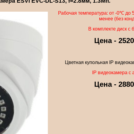
мера ESVI EVC-DL-S13, f=2.8мм, 1.3Мп.
Рабочая температура: от -0℃ до
менее (без кон
В комплекте диск с
Цена - 252
Цветная купольная IP видеок
IP видеокамера с 
Цена - 288