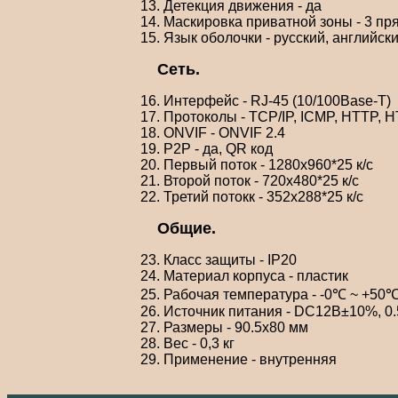
13. Детекция движения - да
14. Маскировка приватной зоны - 3 п
15. Язык оболочки - русский, английски
Сеть.
16. Интерфейс - RJ-45 (10/100Base-T)
17. Протоколы - TCP/IP, ICMP, HTTP,
18. ONVIF - ONVIF 2.4
19. P2P - да, QR код
20. Первый поток - 1280х960*25 к/с
21. Второй поток - 720х480*25 к/с
22. Третий потокк - 352х288*25 к/с
Общие.
23. Класс защиты - IP20
24. Материал корпуса - пластик
25. Рабочая температура - -0℃ ~ +50℃
26. Источник питания - DC12В±10%, 0
27. Размеры - 90.5х80 мм
28. Вес - 0,3 кг
29. Применение - внутренняя