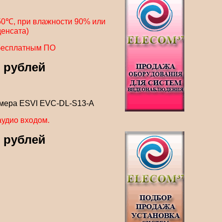
 50℃, при влажности 90% или
денсата)
 бесплатным ПО
0 рублей
амера ESVI EVC-DL-S13-A
аудио входом.
0 рублей