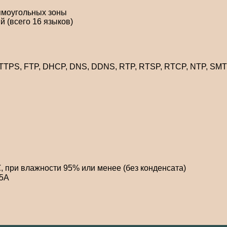
рямоугольных зоны
й (всего 16 языков)
 HTTPS, FTP, DHCP, DNS, DDNS, RTP, RTSP, RTCP, NTP, SM
, при влажности 95% или менее (без конденсата)
.5А