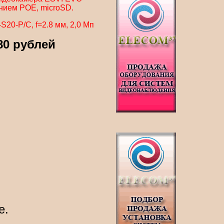
нием POE, microSD.
20-P/C, f=2.8 мм, 2,0 Мп
80 рублей
е.