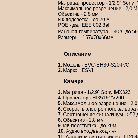
Матрица, процессор - 1/2.9" Son
Максимальное разрешение - 2,0 М
Объектив - 2.8 мм
ИК подсветка - до 20 м
POE - да, IEEE 802.3af
Рабочая температура - -40℃ до 5
Размеры - 157х70x66мм
Описание
1.
Модель - EVC-BH30-S20-P/C
2.
Марка - ESVI
Камера
3.
Матрица - 1/2.9" Sony IMX323
4.
Процессор - HI3516CV200
5.
Максимальное разрешение - 2.0
6.
Скорость электронного затвора -
7.
Соотношение сигнал/шум - ≥52 
8.
Объектив - 2.8 мм
9.
ИК-подстветка - до 20м
10.
Аудио вход/выход - -/-
11.
Алгоритм сжатия видео - H.26