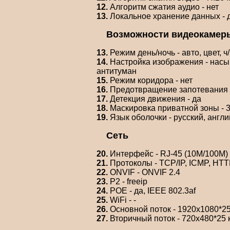
12.
Алгоритм сжатия аудио - нет
13.
Локальное хранение данных - да
Возможности видеокамер
13.
Режим день/ночь - авто, цвет, ч
14.
Настройка изображения - насыщ
антитуман
15.
Режим коридора - нет
16.
Предотвращение запотевания -
17.
Детекция движения - да
18.
Маскировка приватной зоны - 
19.
Язык оболочки - русский, англи
Сеть
20.
Интерфейс - RJ-45 (10M/100M)
21.
Протоколы - TCP/IP, ICMP, HT
22.
ONVIF - ONVIF 2.4
23.
P2 - freeip
24.
POE - да, IEEE 802.3af
25.
WiFi - -
26.
Основной поток - 1920х1080*25
27.
Вторичный поток - 720х480*25 к