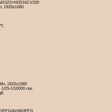
y IMX323+HI3516CV200
п, 1920х1080
0℃
Мп, 1920х1080
 1/25-1/10000 сек.
дБ
4/JPEG/AVI/MJPEG