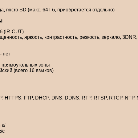
, micro SD (макс. 64 Гб, приобретается отдельно)
ы
/б (IR-CUT)
енность, яркость, контрастность, резкость, зеркало, 3DNR
 нет
3 прямоугольных зоны
йский (всего 16 языков)
TP, HTTPS, FTP, DHCP, DNS, DDNS, RTP, RTSP, RTCP, NTP,
 к/
/с